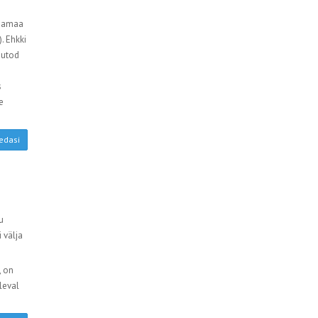
ksamaa
. Ehkki
autod
s
e
edasi
u
 välja
, on
leval