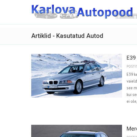
Artiklid - Kasutatud Autod
E39 
POSTIT
E39 k
vaield
see m
kui se
ei ole
Mer