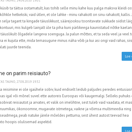
AS TAUNO, 14.06.2020 19:01
s küsib ta täitsa ootamatult, kas tohib selle minu kahe kuu palga maksva kleidi ost
kõhkle hetkekski, vaid ütlen, et ole lahke - minu rahakott on sinu rahakott, kallis.
 selja tagant ta kingade täiuslikkust, säärejooksu toonitavate sukkade siidist läig
 kontuuri, mis kulgeb lainjalt üle ta piha kuni pärlikeega kaunistatud nõtke kaelan
täiuslikult õlgadele langeva soenguga. Ja palun mõttes, et ta seda veel ja veel t
a ei kujuta ette, mida temasugune minus näha võib ja kui asi ongi vaid rahas, sii
lati juurde teenida.
Loe 
ine on parim reisiauto?
AS TAUNO, 27.08.2019 19:32
 reisimine ei ole igaühele sobiv, kuid endiselt leidub paljudes peredes entusias
kas igal või mõnel suvel ette autoreis Euroopas või kaugemalgi. Selleks puhuks
 sobivat reisiautot ja arvates, et valik on imelihtne, sest tuleb vaid vaadata, et ma
 ruumikas, ökonoomne, mugavate istmetega, vaikne ja võimsa multimeedia ning
aseadmega, peab natuke järele mõeldes pettuma, sest ühest autost teevad hea
uto hoopis olulisemad aspektid.
Loe 