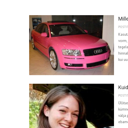
Mill
POSTIT
Kasut
vorm, 
tegel
hinna
kui uu
Kuid
POSTIT
Üllita
kümnei
välja 
ebamõ