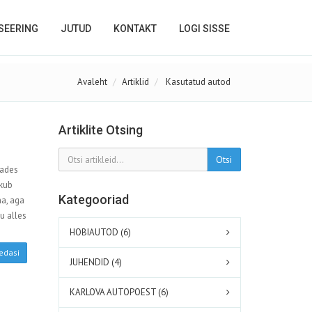
SEERING
JUTUD
KONTAKT
LOGI SISSE
Avaleht
Artiklid
Kasutatud autod
Artiklite Otsing
Otsi
dades
akub
Kategooriad
a, aga
u alles
HOBIAUTOD (6)
edasi
JUHENDID (4)
KARLOVA AUTOPOEST (6)