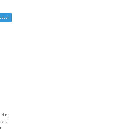
edasi
ldusi,
eavad
e