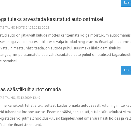
Loe 
ega tuleks arvestada kasutatud auto ostmisel
AS TAUNO MÕTS, 24.03.2012 20:28
atud auto on jätkuvalt kulude mõttes kahtlemata kõige mõistlikum autoomamis
sest nagu varasemates artikliteski välja toodud ning eraisiku finantsplaneerimis
evatel inimestel hästi teada, on autode puhul suurimaks ülalpidamiskuluks
langus, mis paratamatult juba vähekasutatud auto puhul on oluliselt tagasihoid
e ostmisel.
Loe 
as säästlikult autot omada
AS TAUNO, 23.12.2009 12:49
sime Rahakooli lehel artikli sellest, kuidas omada autot säästlikult ning mitte k
d tuhandeid kroone aastas. Peamine sääst, nagu alati, ei tule kütusekulust viim
pigistades või julmalt hoolduskulusid kärpides, vaid oma vara hästi hoides ja väl
istlikke finantsteenuseid.