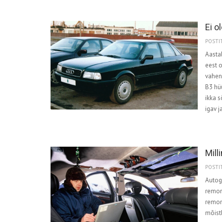
Ei o
POSTIT
Aastal
eest o
vahen
B3 hüü
ikka s
igav 
Mill
POSTIT
Autoga
remont
remont
mõistl