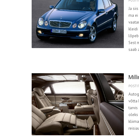
POSTIT
Ja sii
ma ei 
vaatan
kleidi
lõpeb 
Sest m
saab a
Mill
POSTIT
Autoga
võtta 
tarvis
oleks
kliim
reisia