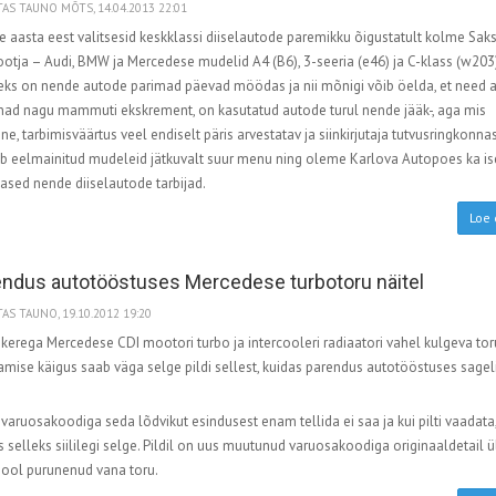
AS TAUNO MÕTS, 14.04.2013 22:01
 aasta eest valitsesid keskklassi diiselautode paremikku õigustatult kolme Sa
otja – Audi, BMW ja Mercedese mudelid A4 (B6), 3-seeria (e46) ja C-klass (w203)
eks on nende autode parimad päevad möödas ja nii mõnigi võib öelda, et need 
nad nagu mammuti ekskrement, on kasutatud autode turul nende jääk-, aga mis
e, tarbimisväärtus veel endiselt päris arvestatav ja siinkirjutaja tutvusringkonna
b eelmainitud mudeleid jätkuvalt suur menu ning oleme Karlova Autopoes ka is
ased nende diiselautode tarbijad.
Loe 
ndus autotööstuses Mercedese turbotoru näitel
AS TAUNO, 19.10.2012 19:20
kerega Mercedese CDI mootori turbo ja intercooleri radiaatori vahel kulgeva tor
mise käigus saab väga selge pildi sellest, kuidas parendus autotööstuses sageli
varuosakoodiga seda lõdvikut esindusest enam tellida ei saa ja kui pilti vaadata
 selleks siililegi selge. Pildil on uus muutunud varuosakoodiga originaaldetail ü
pool purunenud vana toru.