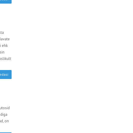
sta
odavate
i ehk
sin
slikult
edasi
utosid
ediga
ad, on