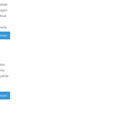
arkide
ageli
ähtud
eneda.
edasi
stis
mis
jalide
edasi