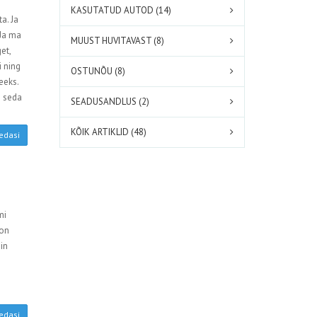
KASUTATUD AUTOD (14)
a. Ja
 Ja ma
MUUST HUVITAVAST (8)
et,
i ning
OSTUNÕU (8)
eeks.
s seda
SEADUSANDLUS (2)
KÕIK ARTIKLID (48)
edasi
mi
 on
sin
edasi