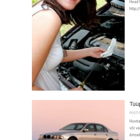
Head 
http:
Tüüp
POSTIT
Huvita
või vä
ilmsel