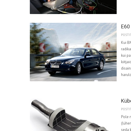
E60 
POSTIT
Kui B
radika
kui pa
kiitja
disain
harul
Kübe
POSTIT
Pole 
(lühen
seda k