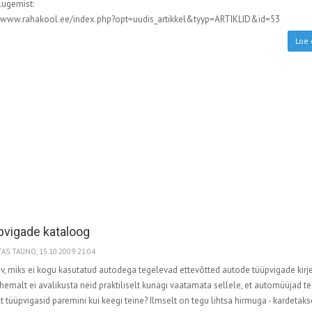
lugemist:
//www.rahakool.ee/index.php?opt=uudis_artikkel&tyyp=ARTIKLID&id=53
Loe 
vigade kataloog
AS TAUNO, 15.10.2009 21:04
v, miks ei kogu kasutatud autodega tegelevad ettevõtted autode tüüpvigade kirje
hemalt ei avalikusta neid praktiliselt kunagi vaatamata sellele, et automüüjad t
t tüüpvigasid paremini kui keegi teine? Ilmselt on tegu lihtsa hirmuga - kardetaks