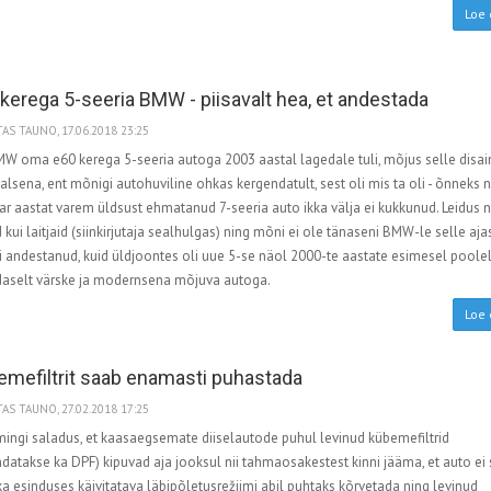
Loe 
kerega 5-seeria BMW - piisavalt hea, et andestada
AS TAUNO, 17.06.2018 23:25
MW oma e60 kerega 5-seeria autoga 2003 aastal lagedale tuli, mõjus selle disain
alsena, ent mõnigi autohuviline ohkas kergendatult, sest oli mis ta oli - õnneks n
ar aastat varem üldsust ehmatanud 7-seeria auto ikka välja ei kukkunud. Leidus n
id kui laitjaid (siinkirjutaja sealhulgas) ning mõni ei ole tänaseni BMW-le selle aja
i andestanud, kuid üldjoontes oli uue 5-se näol 2000-te aastate esimesel poole
daselt värske ja modernsena mõjuva autoga.
Loe 
mefiltrit saab enamasti puhastada
AS TAUNO, 27.02.2018 17:25
mingi saladus, et kaasaegsemate diiselautode puhul levinud kübemefiltrid
datakse ka DPF) kipuvad aja jooksul nii tahmaosakestest kinni jääma, et auto ei
a esinduses käivitatava läbipõletusrežiimi abil puhtaks kõrvetada ning levinud