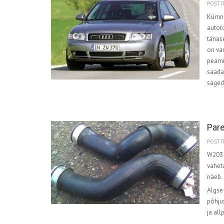
POSTIT
Kümne
autoto
tänas
on va
peamin
saada
saged
Pare
POSTIT
W203 
vaheta
näeb.
Algse 
põhjus
ja all