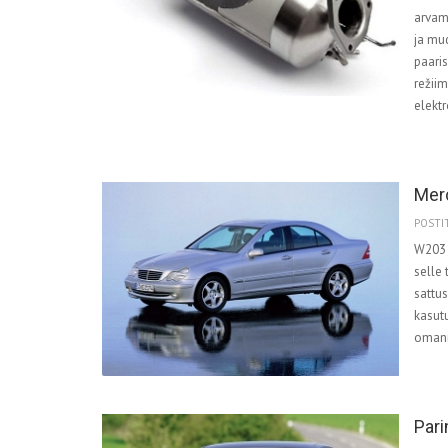
arvamu
ja mud
paaris
režiim
elektr
Mer
POSTIT
W203 k
selle
sattu
kasutu
omani
Pari