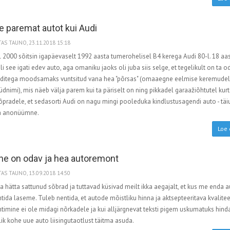
le paremat autot kui Audi
AS TAUNO, 23.11.2018 15:18
 2000 sõitsin igapäevaselt 1992 aasta tumerohelisel B4 kerega Audi 80-l. 18 aa
li see igati edev auto, aga omaniku jaoks oli juba siis selge, et tegelikult on ta 
ditega moodsamaks vuntsitud vana hea "põrsas" (omaaegne eelmise keremudel
dnimi), mis näeb välja parem kui ta päriselt on ning pikkadel garaažiõhtutel kurt
õpradele, et sedasorti Audi on nagu mingi pooleduka kindlustusagendi auto - täiu
ja anonüümne.
Loe 
ine on odav ja hea autoremont
AS TAUNO, 13.09.2018 14:50
 hätta sattunud sõbrad ja tuttavad küsivad meilt ikka aegajalt, et kus me enda a
ida laseme. Tuleb nentida, et autode mõistliku hinna ja aktsepteeritava kvalite
imine ei ole midagi nõrkadele ja kui alljärgnevat teksti pigem uskumatuks hind
ik kohe uue auto liisingutaotlust täitma asuda.