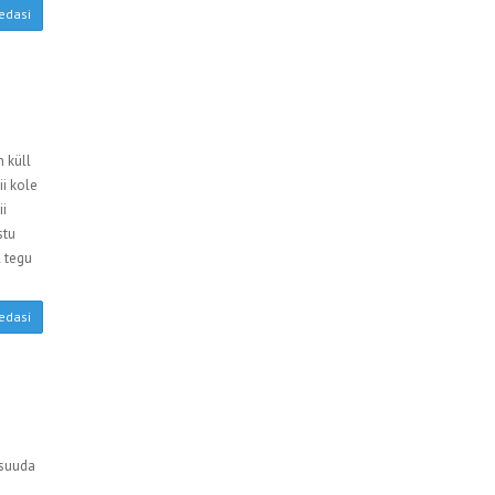
edasi
 küll
ii kole
ii
stu
l tegu
edasi
 suuda