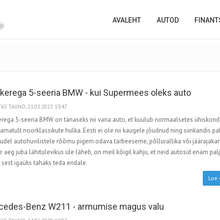
AVALEHT
AUTOD
FINANT
kerega 5-seeria BMW - kui Supermees oleks auto
AS TAUNO, 21.03.2023 19:47
erega 5-seeria BMW on tänaseks nii vana auto, et kuulub normaalsetes ühiskon
amatult noorklassikute hulka. Eesti ei ole nii kaugele jõudnud ning siinkandis p
udel autohuvilistele rõõmu pigem odava tarbeeseme, põllurallika või jäärajakan
e aeg juba lähitulevikus üle läheb, on meil kõigil kahju, et neid autosid enam palj
, sest igaüks tahaks teda endale.
Loe 
cedes-Benz W211 - armumise magus valu