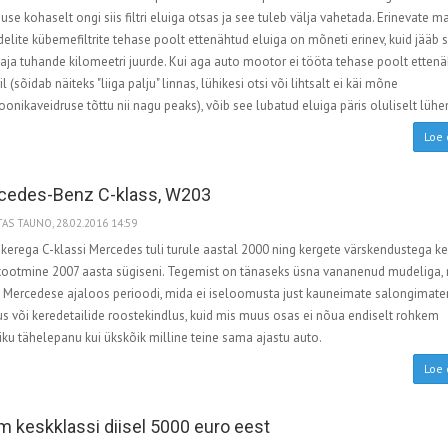
se kohaselt ongi siis filtri eluiga otsas ja see tuleb välja vahetada. Erinevate m
elite kübemefiltrite tehase poolt ettenähtud eluiga on mõneti erinev, kuid jääb s
aja tuhande kilomeetri juurde. Kui aga auto mootor ei tööta tehase poolt etten
il (sõidab näiteks "liiga palju" linnas, lühikesi otsi või lihtsalt ei käi mõne
oonikaveidruse tõttu nii nagu peaks), võib see lubatud eluiga päris oluliselt lüh
Loe 
cedes-Benz C-klass, W203
AS TAUNO, 28.02.2016 14:59
erega C-klassi Mercedes tuli turule aastal 2000 ning kergete värskendustega ke
 tootmine 2007 aasta sügiseni. Tegemist on tänaseks üsna vananenud mudeliga, 
s Mercedese ajaloos perioodi, mida ei iseloomusta just kauneimate salongimater
s või keredetailide roostekindlus, kuid mis muus osas ei nõua endiselt rohkem
ku tähelepanu kui ükskõik milline teine sama ajastu auto.
Loe 
m keskklassi diisel 5000 euro eest